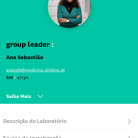
group leader
:
Ana Sebastião
anaseb@medicina.ulisboa.pt
Ext
:
47130
Saiba Mais
Investigadora Principal iMM desde 2003
Descrição do Laboratório
Professora, FMUL
Pós-Doutoramento, Instituto Gulbenkian de Ciências, Oeiras