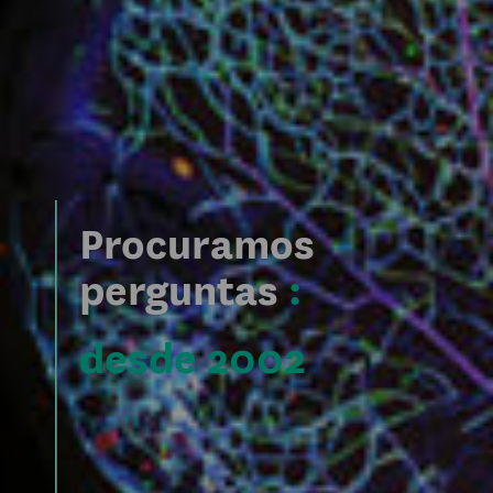
Procuramos
perguntas
:
desde 2002