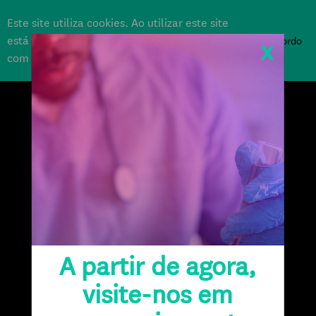
Este site utiliza cookies. Ao utilizar este site
está a consentir a sua utilização de acordo
concordo
x
com a nossa
Política de Cookies
.
APOIE
A partir de agora,
visite-nos em