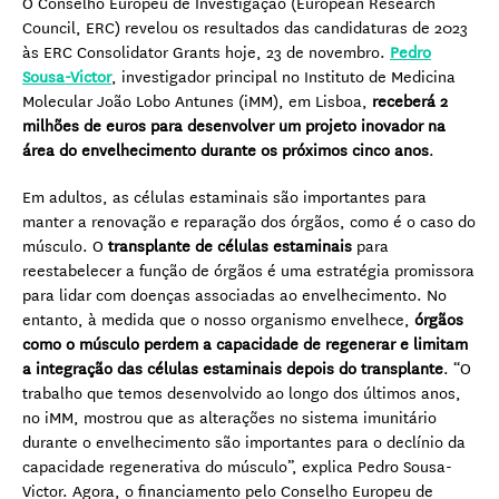
O Conselho Europeu de Investigação (European Research
Council, ERC) revelou os resultados das candidaturas de 2023
às ERC Consolidator Grants hoje, 23 de novembro.
Pedro
Sousa-Victor
, investigador principal no Instituto de Medicina
Molecular João Lobo Antunes (iMM), em Lisboa,
receberá 2
milhões de euros para desenvolver um projeto inovador na
área do envelhecimento durante os próximos cinco anos
.
Em adultos, as células estaminais são importantes para
manter a renovação e reparação dos órgãos, como é o caso do
músculo. O
transplante de células estaminais
para
reestabelecer a função de órgãos é uma estratégia promissora
para lidar com doenças associadas ao envelhecimento. No
entanto, à medida que o nosso organismo envelhece,
órgãos
como o músculo perdem a capacidade de regenerar e limitam
a integração das células estaminais depois do transplante
. “O
trabalho que temos desenvolvido ao longo dos últimos anos,
no iMM, mostrou que as alterações no sistema imunitário
durante o envelhecimento são importantes para o declínio da
capacidade regenerativa do músculo”, explica Pedro Sousa-
Victor. Agora, o financiamento pelo Conselho Europeu de