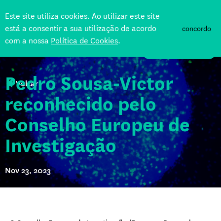
Este site utiliza cookies. Ao utilizar este site
está a consentir a sua utilização de acordo
concordo
com a nossa
Política de Cookies
.
APOIE
Pedro Sousa-Victor
Voltar
reconhecido pelo
Conselho Europeu de
Investigação
Nov 23, 2023