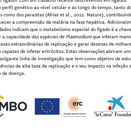
no fígado? Com um trabalho recente descrevemos em fígados
o perfil genético ao nível celular e ao longo do tempo, tanto d
s como dos parasitas (Afriat et al., 2022. Nature), contribuind
uecer a compreensão da malária na fase hepática. Adicional
dados indicam que o metabolismo especial do fígado é a chav
r a capacidade das espécies de
Plasmodium
que infetam mamí
 taxas extraordinárias de replicação e gerar dezenas de milhar
 capazes de infetar eritrócitos. Estas observações abriram um
olgante linha de investigação que tem como objetivo de est
ências da alta taxa de replicação e o seu impacto na infeção 
o da doença.