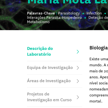
Palavras-Chave
:
Parasitology
Infection
Interações Parasita-Hospedeiro
Deteção de
Metabolismo
Biologia
Descrição do
Laboratório
Existe uma
mundo. A m
Equipa de Investigação
mais de 20
anos. Apes
Áreas de Investigação
nível soci
nomeadame
Projetos de
compreendi
Investigação em Curso
mortal.