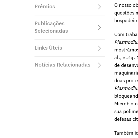
O nosso ob
Prémios
questões 
hospedeir
Publicações
Selecionadas
Com trabal
Plasmodi
Links Úteis
mostrámos 
al., 2014.
Notícias Relacionadas
de desenv
maquinaria
duas prote
Plasmodi
bloqueando
Microbiolo
sua polime
defesas ci
Também id