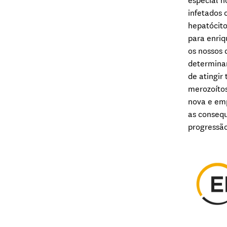
especial 
infetados 
hepatócito
para enriq
os nossos 
determina
de atingir
merozoítos
nova e emp
as consequ
progressã