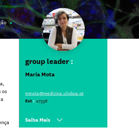
ção
group leader
:
Maria Mota
a,
 os
mmota@medicina.ulisboa.pt
 a
Ext
:
47338
Saiba Mais
ença
Investigadora Principal iMM