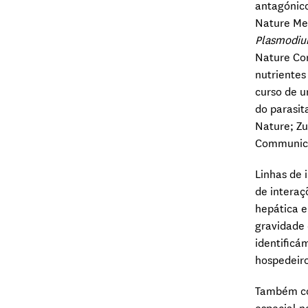
antagónico
Nature Med
Plasmodi
Nature Com
nutrientes
curso de 
do parasit
Nature; Zu
Communica
Linhas de
de interaç
hepática e
gravidade 
identificá
hospedeiro
Também co