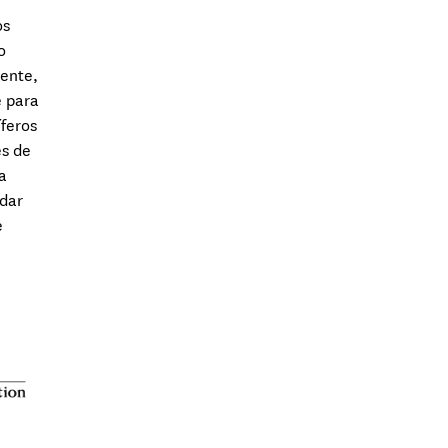
os
o
mente,
e para
feros
es de
a
udar
e