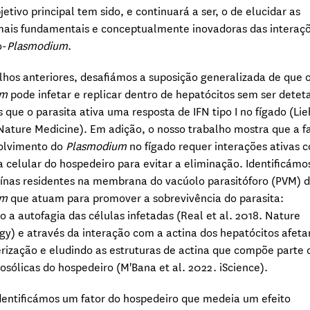
jetivo principal tem sido, e continuará a ser, o de elucidar as
mais fundamentais e conceptualmente inovadoras das interaç
o-
Plasmodium
.
hos anteriores, desafiámos a suposição generalizada de que 
um
pode infetar e replicar dentro de hepatócitos sem ser detet
que o parasita ativa uma resposta de IFN tipo I no fígado (Lie
 Nature Medicine). Em adição, o nosso trabalho mostra que a f
olvimento do
Plasmodium
no fígado requer interações ativas 
 celular do hospedeiro para evitar a eliminação. Identificámo
ínas residentes na membrana do vacúolo parasitóforo (PVM) 
um
que atuam para promover a sobrevivência do parasita:
 a autofagia das células infetadas (Real et al. 2018. Nature
gy) e através da interação com a actina dos hepatócitos afet
rização e eludindo as estruturas de actina que compõe parte 
tosólicas do hospedeiro (M'Bana et al. 2022. iScience).
entificámos um fator do hospedeiro que medeia um efeito