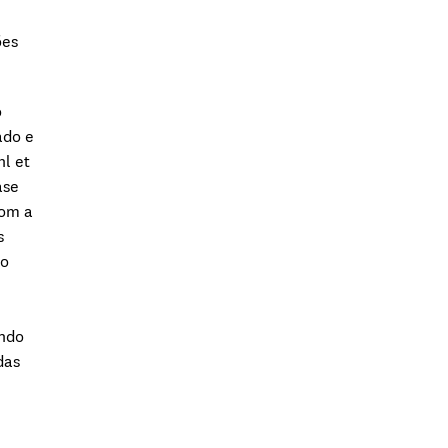
desde 2005
ões
Diretora Executiva iMM desde
2014
Sanofi - Institut Pasteur -
o
International Mid Career Award
ado e
em 2018
hl et
ase
EMBO member desde 2016.
com a
Professora, FMUL desde 2005.
s
International Research Scholar
do
Howard Hughes Medical Institute
(2005-2010)
ando
Investigadora Principal no
das
Instituto Gulbenkian de Ciência
(2002-2005)
European Science Foundation