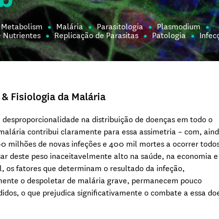
Metabolism
Malária
Parasitologia
Plasmodium
 Nutrientes
Replicação de Parasitas
Patologia
Infec
 & Fisiologia da Malária
 desproporcionalidade na distribuição de doenças em todo o
alária contribui claramente para essa assimetria – com, aind
0 milhões de novas infeções e 400 mil mortes a ocorrer todos
ar deste peso inaceitavelmente alto na saúde, na economia e
al, os fatores que determinam o resultado da infeção,
nte o despoletar de malária grave, permanecem pouco
dos, o que prejudica significativamente o combate a essa do