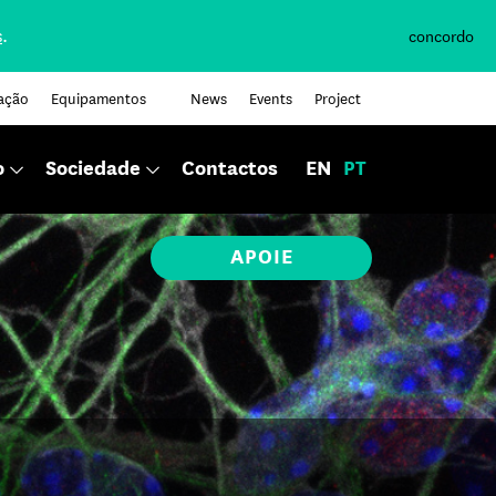
s
.
concordo
ação
Equipamentos
News
Events
Project
o
Sociedade
Contactos
EN
PT
APOIE