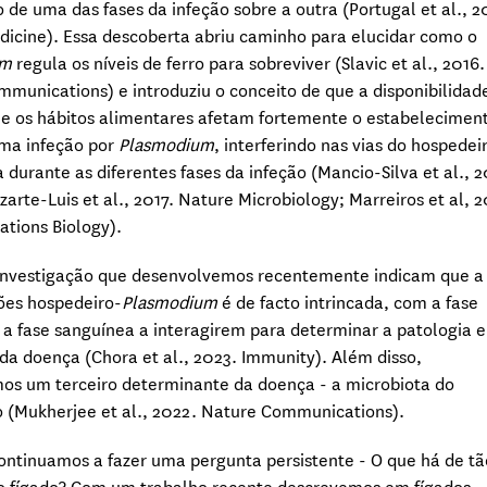
 de uma das fases da infeção sobre a outra (Portugal et al., 2
icine). Essa descoberta abriu caminho para elucidar como o
um
regula os níveis de ferro para sobreviver (Slavic et al., 2016.
munications) e introduziu o conceito de que a disponibilidad
 e os hábitos alimentares afetam fortemente o estabeleciment
uma infeção por
Plasmodium
, interferindo nas vias do hospedei
a durante as diferentes fases da infeção (Mancio-Silva et al., 2
zarte-Luis et al., 2017. Nature Microbiology; Marreiros et al, 
tions Biology).
 investigação que desenvolvemos recentemente indicam que a
ões hospedeiro-
Plasmodium
é de facto intrincada, com a fase
 a fase sanguínea a interagirem para determinar a patologia e
da doença (Chora et al., 2023. Immunity). Além disso,
mos um terceiro determinante da doença - a microbiota do
 (Mukherjee et al., 2022. Nature Communications).
ntinuamos a fazer uma pergunta persistente - O que há de tã