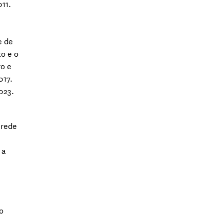
Young Investigator (2004-2009)
011.
Pós-Doutoramento em New
York University Medical Center
e de
(1999-2001)
o e o
Doutoramento em Parasitologia
ro e
Molecular em University College
017.
London (1998)
2023.
 rede
 a
o