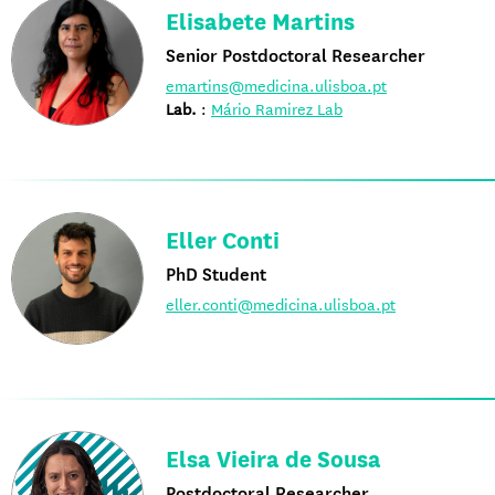
Elisabete Martins
Senior Postdoctoral Researcher
emartins@medicina.ulisboa.pt
Lab.
:
Mário Ramirez Lab
Eller Conti
PhD Student
eller.conti@medicina.ulisboa.pt
Elsa Vieira de Sousa
Postdoctoral Researcher