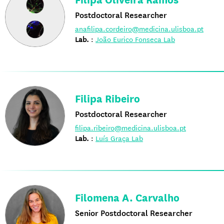
Filipa Oliveira Ramos
Postdoctoral Researcher
anafilipa.cordeiro@medicina.ulisboa.pt
Lab.
:
João Eurico Fonseca Lab
Filipa Ribeiro
Postdoctoral Researcher
filipa.ribeiro@medicina.ulisboa.pt
Lab.
:
Luís Graça Lab
Filomena A. Carvalho
Senior Postdoctoral Researcher