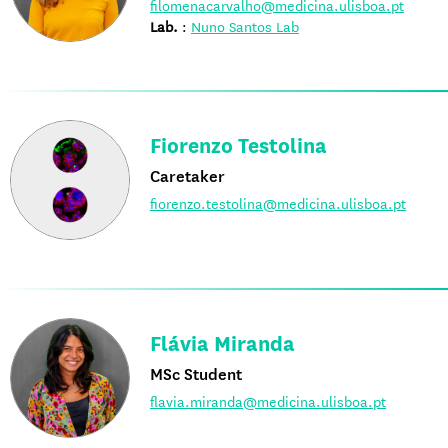
filomenacarvalho@medicina.ulisboa.pt
Lab.
:
Nuno Santos Lab
Fiorenzo Testolina
Caretaker
fiorenzo.testolina@medicina.ulisboa.pt
Flávia Miranda
MSc Student
flavia.miranda@medicina.ulisboa.pt