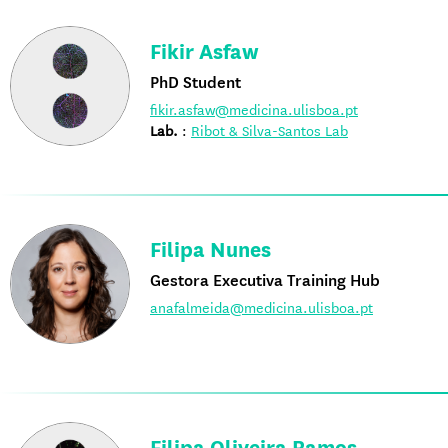
Fikir Asfaw
PhD Student
fikir.asfaw@medicina.ulisboa.pt
Lab.
:
Ribot & Silva-Santos Lab
Filipa Nunes
Gestora Executiva Training Hub
anafalmeida@medicina.ulisboa.pt