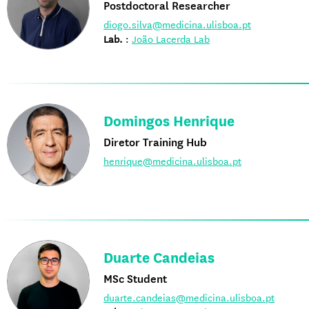
Postdoctoral Researcher
diogo.silva@medicina.ulisboa.pt
Lab.
:
João Lacerda Lab
Domingos Henrique
Diretor Training Hub
henrique@medicina.ulisboa.pt
Duarte Candeias
MSc Student
duarte.candeias@medicina.ulisboa.pt