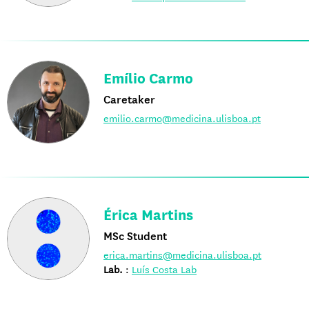
Emílio Carmo
Caretaker
emilio.carmo@medicina.ulisboa.pt
Érica Martins
MSc Student
erica.martins@medicina.ulisboa.pt
Lab.
:
Luís Costa Lab