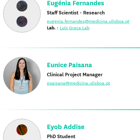
Eugénia Fernandes
Staff Scientist - Research
eugenia.fernandes@medicina.ulisboa.pt
Lab.
:
Luís Graça Lab
Eunice Paisana
Clinical Project Manager
epaisana@medicina.ulisboa.pt
Eyob Addise
PhD Student