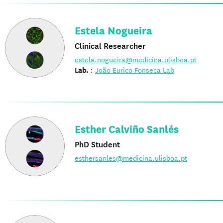
Estela Nogueira
Clinical Researcher
estela.nogueira@medicina.ulisboa.pt
Lab.
:
João Eurico Fonseca Lab
Esther Calviño Sanlés
PhD Student
esthersanles@medicina.ulisboa.pt