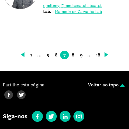
gmiltenyi@medicina.ulisboa.pt
Lab.
:
Mamede de Carvalho Lab
1
…
5
6
7
8
9
…
18
Partilhe esta página
Voltar ao topo
Siga-nos