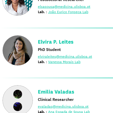
elsasousa@medicina.ulisboa.pt
Lab.
:
João Eurico Fonseca Lab
Elvira P. Leites
PhD Student
elviraleites@medicina.ulisboa.pt
Lab.
:
Vanessa Morais Lab
Emilia Valadas
Clinical Researcher
evaladas@medicina.ulisboa.pt
Lab.
:
Ana Espada de Sousa Lab