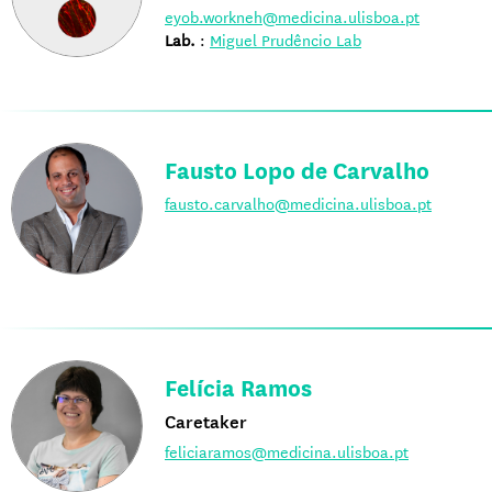
eyob.workneh@medicina.ulisboa.pt
Lab.
:
Miguel Prudêncio Lab
Fausto Lopo de Carvalho
fausto.carvalho@medicina.ulisboa.pt
Felícia Ramos
Caretaker
feliciaramos@medicina.ulisboa.pt