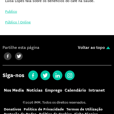
Luísa Lopes fala sobre os benefícios do café na saúde.
Publico
Público | Online
Partilhe esta página
Voltar ao topo
Siga-nos
Nos Media
Notícias
Emprego
Calendário
Intranet
©2026 iMM. Todos os direitos reservados.
Donativos
Política de Privacidade
Termos de Utilização