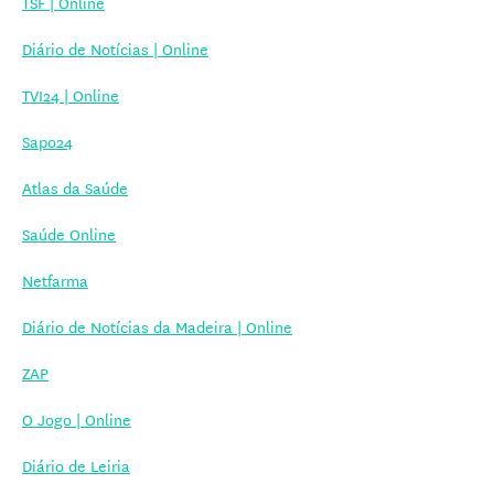
TSF | Online
Diário de Notícias | Online
TVI24 | Online
Sapo24
Atlas da Saúde
Saúde Online
Netfarma
Diário de Notícias da Madeira | Online
ZAP
O Jogo | Online
Diário de Leiria