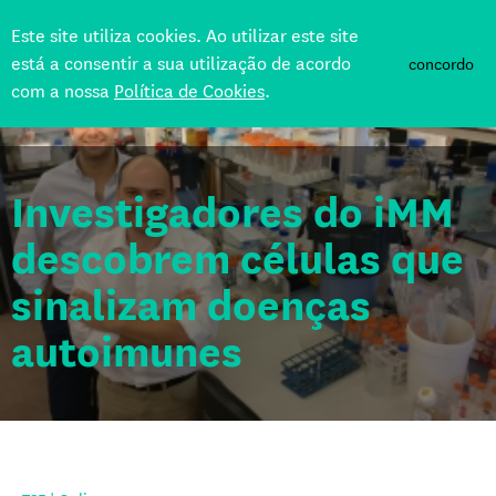
Este site utiliza cookies. Ao utilizar este site
está a consentir a sua utilização de acordo
concordo
com a nossa
Política de Cookies
.
Voltar
Investigadores do iMM
descobrem células que
sinalizam doenças
autoimunes