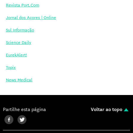
Revista Port.Com
Jornal dos Açores | Online
Sul Informação
Science Daily
EurekAlert!
Topix
News Medical
Partilhe esta página
Voltar ao topo