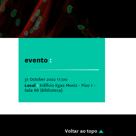
evento
:
31 October 2022 11:00
Local
:
Edifício Egas Moniz - Piso 1 -
Sala 66 (Biblioteca)
Voltar ao topo