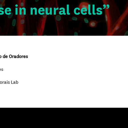
e in neural cells”
o de Oradores
es
orais Lab