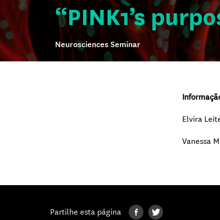
“PINK1’s purpos
Neurosciences Seminar
Informaçã
Elvira Leit
Vanessa M
Partilhe esta página