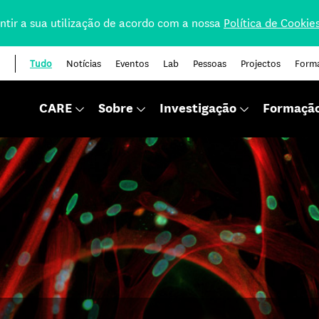
nsentir a sua utilização de acordo com a nossa
Política de Cookie
Tudo
Notícias
Eventos
Lab
Pessoas
Projectos
Form
CARE
Sobre
Investigação
Formaçã