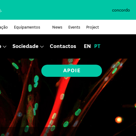
s
.
concordo
ação
Equipamentos
News
Events
Project
o
Sociedade
Contactos
EN
PT
APOIE