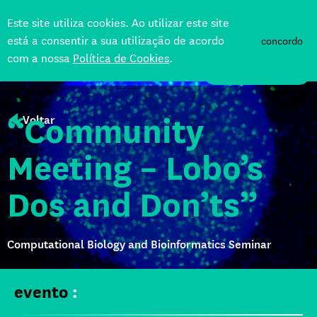
Este site utiliza cookies. Ao utilizar este site
está a consentir a sua utilização de acordo
concordo
com a nossa
Política de Cookies
.
APOIE
“Community
Voltar
Meeting – Lobo’s
Dos and Don’ts”
Computational Biology and Bioinformatics Seminar
evento
: